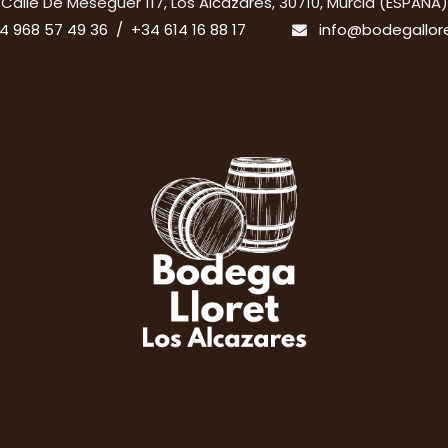
​Calle De Meseguer 117, Los Alcázares, 30710, Murcia (ESPAÑA)
4 968 57 49 36 / +34 614 16 88 17
info@bodegallor