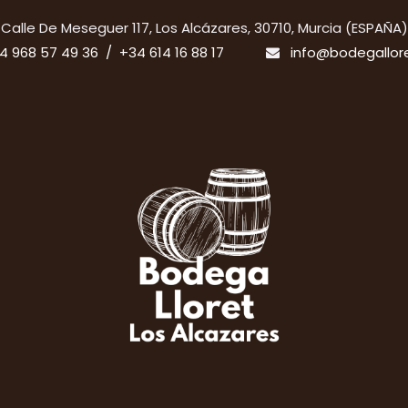
​Calle De Meseguer 117, Los Alcázares, 30710, Murcia (ESPAÑA)
4 968 57 49 36 / +34 614 16 88 17
info@bodegallor