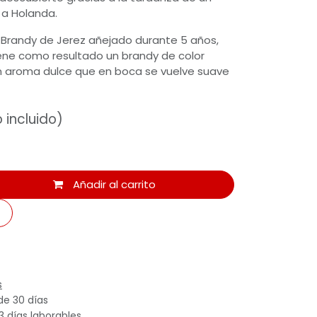
 a Holanda.
Brandy de Jerez añejado durante 5 años,
iene como resultado un brandy de color
un aroma dulce que en boca se vuelve suave
 incluido)
Añadir al carrito
s
de 30 días
3 días laborables