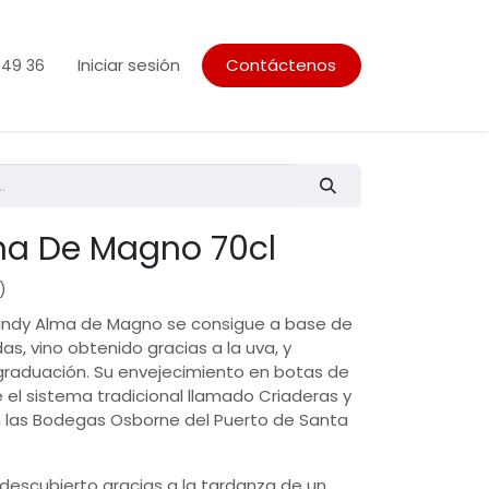
Iniciar sesión
Contáctenos
 49 36
ma De Magno 70cl
)
randy Alma de Magno se consigue a base de
as, vino obtenido gracias a la uva, y
graduación. Su envejecimiento en botas de
 el sistema tradicional llamado Criaderas y
en las Bodegas Osborne del Puerto de Santa
e descubierto gracias a la tardanza de un