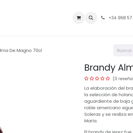
Contáctenos
+34 968 57
Alma De Magno 70cl
Brandy Al
(0 reseña
La elaboración del b
la selección de holand
aguardiente de baja 
roble americano sigue
Soleras y se realiza 
María.
El brandy de jerez fu