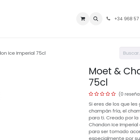
Contáctenos
+34 968 57
n Ice Imperial 75cl
Moet & Cha
75cl
(0 reseña
Si eres de los que le
champán fría, el cham
para ti. Creado por 
Chandon Ice Imperia
para ser tomado acom
especialmente por su 