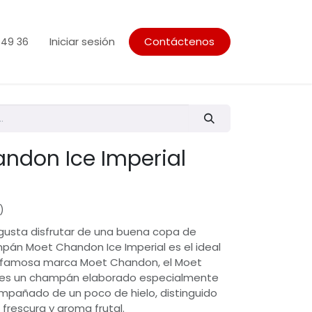
Iniciar sesión
Contáctenos
 49 36
ndon Ice Imperial
)
s gusta disfrutar de una buena copa de
pán Moet Chandon Ice Imperial es el ideal
la famosa marca Moet Chandon, el Moet
l es un champán elaborado especialmente
pañado de un poco de hielo, distinguido
frescura y aroma frutal.