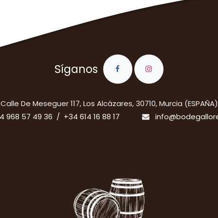
Síganos
​Calle De Meseguer 117, Los Alcázares, 30710, Murcia (ESPAÑA)
4 968 57 49 36 / +34 614 16 88 17
info@bodegallor